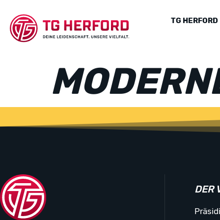
TG HERFORD
MODERNE
DER 
Präsid