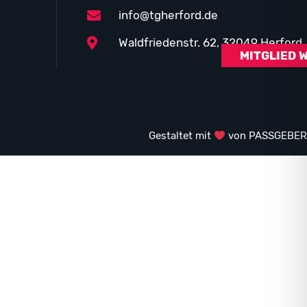
info@tgherford.de
Waldfriedenstr. 62, 32049 Herford
MITGLIED 
Gestaltet mit
von PASSGEBER