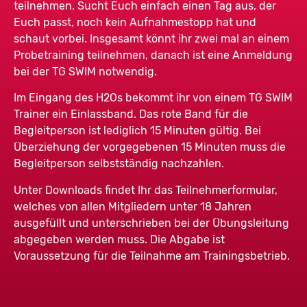
teilnehmen. Sucht Euch einfach einen Tag aus, der
Euch passt, noch kein Aufnahmestopp hat und
Beginn
17:15
schaut vorbei. Insgesamt könnt ihr zwei mal an einem
Ende
18:00
Probetraining teilnehmen, danach ist eine Anmeldung
bei der TG SWIM notwendig.
Alter von
4
Im Eingang des H2Os bekommt ihr von einem TG SWIM
Alter bis
12
Trainer ein Einlassband. Das rote Band für die
Begleitperson ist lediglich 15 Minuten gültig. Bei
Ort
H2O
Überziehung der vorgegebenen 15 Minuten muss die
Begleitperson selbstständig nachzahlen.
Bronzeabzeichen mit
Anmeldung
Keine
Unter Downloads findet Ihr das Teilnehmerformular,
Seesternchen Rot und
möglich
Angabe
Seestern Blau
geringe
welches von allen Mitgliedern unter 18 Jahren
Auslastung
ausgefüllt und unterschrieben bei der Übungsleitung
abgegeben werden muss. Die Abgabe ist
Rhythmus
Wöchentlich
Voraussetzung für die Teilnahme am Trainingsbetrieb.
Wochentag
Mittwoch
Beginn
16:30