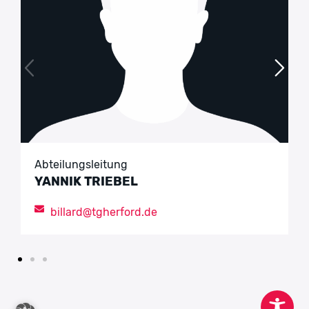
Alter von
18
Alter bis
99
Ort
Sportpark Waldfrieden - Billardstudio
offenes Training
Wöchentlich
Samstag
Beginn
09:00
Ende
22:00
Abteilungsleitung
YANNIK TRIEBEL
Alter von
18
billard@tgherford.de
Alter bis
99
Ort
Sportpark Waldfrieden - Billardstudio
offenes Training
Wöchentlich
Sonntag