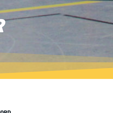
R
FORD