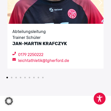
Alter von
12
Alter bis
15
Ort
Ludwig-Jahn Stadion
Abteilungsleitung
Trainer:in
Jan-Martin Krafczyk
Trainer Schüler
JAN-MARTIN KRAFCZYK
Ü14/Erwachsene
Keine
Wöchentlich
0179 2250222
Angabe
leichtathletik@tgherford.de
Wochentag
Freitag
Beginn
18:00
Ende
19:30
Alter von
14
Alter bis
99