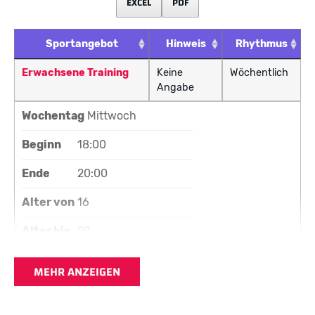
EXCEL
PDF
Sportangebot
Hinweis
Rhythmus
Erwachsene Training
Keine
Wöchentlich
Angabe
Wochentag
Mittwoch
Beginn
18:00
Ende
20:00
Alter von
16
Alter bis
99
Ort
Ludwig-Jahn Stadion
MEHR ANZEIGEN
Trainer:in
Ralf Schachtsiek