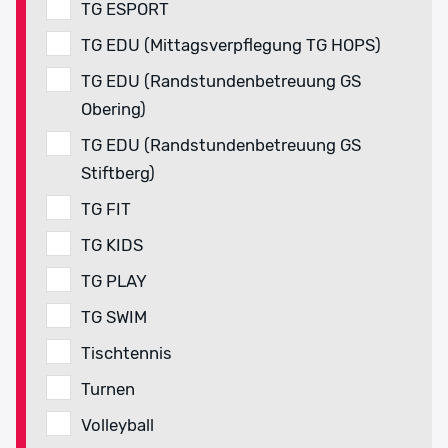
TG ESPORT
TG EDU (Mittagsverpflegung TG HOPS)
TG EDU (Randstundenbetreuung GS
Obering)
TG EDU (Randstundenbetreuung GS
Stiftberg)
TG FIT
TG KIDS
TG PLAY
TG SWIM
Tischtennis
Turnen
Volleyball