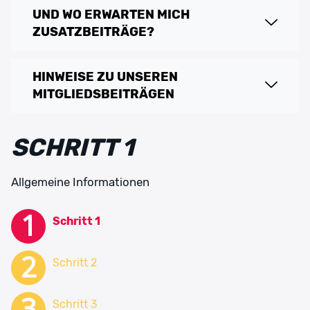
UND WO ERWARTEN MICH
ZUSATZBEITRÄGE?
HINWEISE ZU UNSEREN
MITGLIEDSBEITRÄGEN
SCHRITT 1
Allgemeine Informationen
SCHRITT 2
SCHRITT 3
SCHRITT 4
SCHRITT 5
Schritt 1
Erteilung eines SEPA-Lastschriftmandats
Erklärungen und Einwilligung
Minderjährige
Weitere Informationen
Schritt 2
Schritt 3