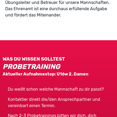
Übungsleiter und Betreuer für unsere Mannschaften.
Das Ehrenamt ist eine durchaus erfüllende Aufgabe
und fördert das Miteinander.
WAS DU WISSEN SOLLTEST
PROBETRAINING
Aktueller Aufnahmestop: U16w 2. Damen
Du weißt schon welche Mannschaft zu dir passt?
Kontaktier direkt die/den Ansprechpartner und
vereinbart einen Termin.
Nach 2-3 Probetrainings bitten wir dich, dich