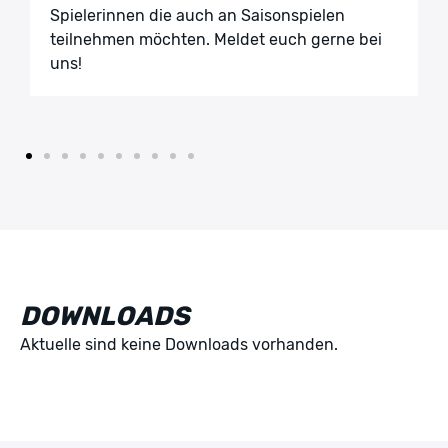
Spielerinnen die auch an Saisonspielen
1. Männer
Wöchentlich
Donnerstag
teilnehmen möchten. Meldet euch gerne bei
Beginn
20:00
uns!
Ende
22:00
Alter von
18
Alter bis
99
Ort
Grundschule Oberingstraße
Trainer:in
Robin Wörmann
DOWNLOADS
1. Männer
Wöchentlich
Montag
Aktuelle sind keine Downloads vorhanden.
Beginn
20:00
Ende
22:00
Alter von
18