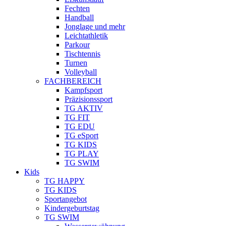
Fechten
Handball
Jonglage und mehr
Leichtathletik
Parkour
Tischtennis
Turnen
Volleyball
FACHBEREICH
Kampfsport
Präzisionssport
TG AKTIV
TG FIT
TG EDU
TG eSport
TG KIDS
TG PLAY
TG SWIM
Kids
TG HAPPY
TG KIDS
Sportangebot
Kindergeburtstag
TG SWIM