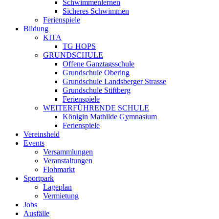
Schwimmenlernen
Sicheres Schwimmen
Ferienspiele
Bildung
KITA
TG HOPS
GRUNDSCHULE
Offene Ganztagsschule
Grundschule Obering
Grundschule Landsberger Strasse
Grundschule Stiftberg
Ferienspiele
WEITERFÜHRENDE SCHULE
Königin Mathilde Gymnasium
Ferienspiele
Vereinsheld
Events
Versammlungen
Veranstaltungen
Flohmarkt
Sportpark
Lageplan
Vermietung
Jobs
Ausfälle