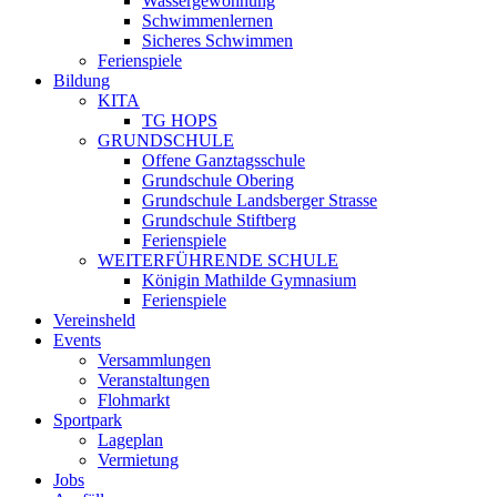
Wassergewöhnung
Schwimmenlernen
Sicheres Schwimmen
Ferienspiele
Bildung
KITA
TG HOPS
GRUNDSCHULE
Offene Ganztagsschule
Grundschule Obering
Grundschule Landsberger Strasse
Grundschule Stiftberg
Ferienspiele
WEITERFÜHRENDE SCHULE
Königin Mathilde Gymnasium
Ferienspiele
Vereinsheld
Events
Versammlungen
Veranstaltungen
Flohmarkt
Sportpark
Lageplan
Vermietung
Jobs