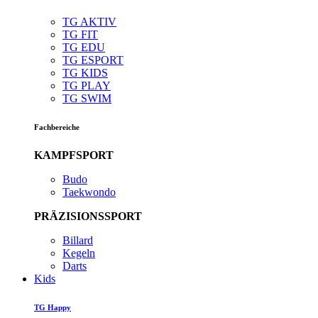
TG AKTIV
TG FIT
TG EDU
TG ESPORT
TG KIDS
TG PLAY
TG SWIM
Fachbereiche
KAMPFSPORT
Budo
Taekwondo
PRÄZISIONSSPORT
Billard
Kegeln
Darts
Kids
TG Happy