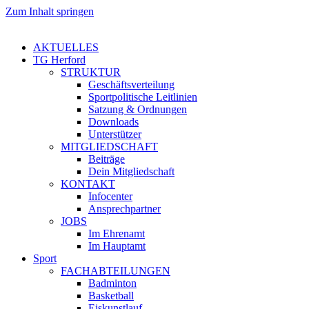
Zum Inhalt springen
AKTUELLES
TG Herford
STRUKTUR
Geschäftsverteilung
Sportpolitische Leitlinien
Satzung & Ordnungen
Downloads
Unterstützer
MITGLIEDSCHAFT
Beiträge
Dein Mitgliedschaft
KONTAKT
Infocenter
Ansprechpartner
JOBS
Im Ehrenamt
Im Hauptamt
Sport
FACHABTEILUNGEN
Badminton
Basketball
Eiskunstlauf