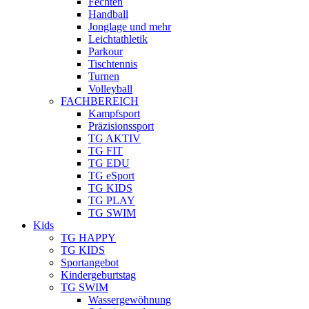
Fechten
Handball
Jonglage und mehr
Leichtathletik
Parkour
Tischtennis
Turnen
Volleyball
FACHBEREICH
Kampfsport
Präzisionssport
TG AKTIV
TG FIT
TG EDU
TG eSport
TG KIDS
TG PLAY
TG SWIM
Kids
TG HAPPY
TG KIDS
Sportangebot
Kindergeburtstag
TG SWIM
Wassergewöhnung