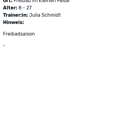
Ort:
Freibad im Kleinen Felde
Alter:
8 - 27
Trainer:in:
Julia Schmidt
Hinweis:
Freibadsaison
-