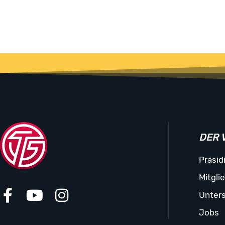
DER 
Präsid
Mitgli
Unters
Jobs