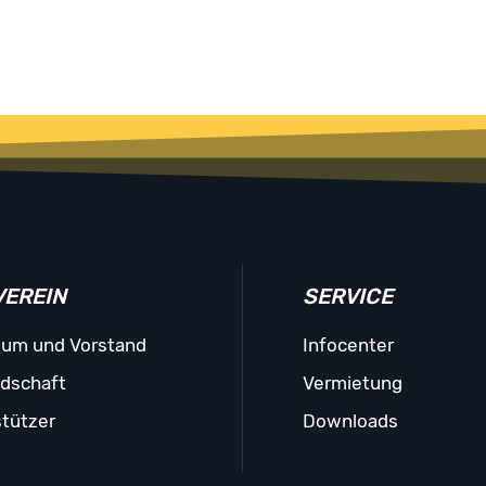
VEREIN
SERVICE
ium und Vorstand
Infocenter
edschaft
Vermietung
tützer
Downloads