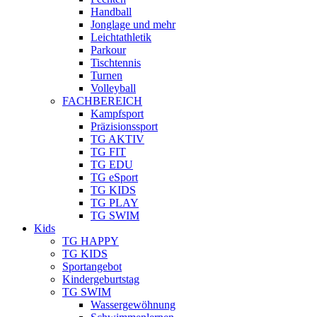
Handball
Jonglage und mehr
Leichtathletik
Parkour
Tischtennis
Turnen
Volleyball
FACHBEREICH
Kampfsport
Präzisionssport
TG AKTIV
TG FIT
TG EDU
TG eSport
TG KIDS
TG PLAY
TG SWIM
Kids
TG HAPPY
TG KIDS
Sportangebot
Kindergeburtstag
TG SWIM
Wassergewöhnung