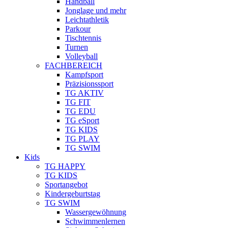
Handball
Jonglage und mehr
Leichtathletik
Parkour
Tischtennis
Turnen
Volleyball
FACHBEREICH
Kampfsport
Präzisionssport
TG AKTIV
TG FIT
TG EDU
TG eSport
TG KIDS
TG PLAY
TG SWIM
Kids
TG HAPPY
TG KIDS
Sportangebot
Kindergeburtstag
TG SWIM
Wassergewöhnung
Schwimmenlernen