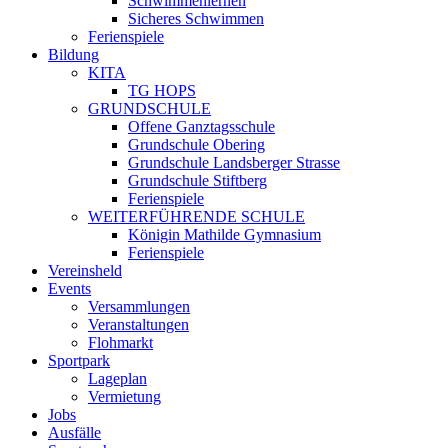
Schwimmenlernen
Sicheres Schwimmen
Ferienspiele
Bildung
KITA
TG HOPS
GRUNDSCHULE
Offene Ganztagsschule
Grundschule Obering
Grundschule Landsberger Strasse
Grundschule Stiftberg
Ferienspiele
WEITERFÜHRENDE SCHULE
Königin Mathilde Gymnasium
Ferienspiele
Vereinsheld
Events
Versammlungen
Veranstaltungen
Flohmarkt
Sportpark
Lageplan
Vermietung
Jobs
Ausfälle