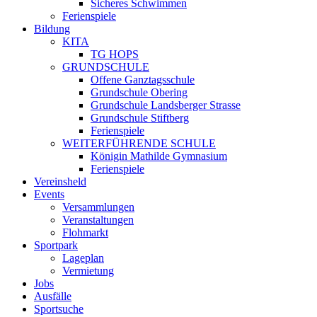
Sicheres Schwimmen
Ferienspiele
Bildung
KITA
TG HOPS
GRUNDSCHULE
Offene Ganztagsschule
Grundschule Obering
Grundschule Landsberger Strasse
Grundschule Stiftberg
Ferienspiele
WEITERFÜHRENDE SCHULE
Königin Mathilde Gymnasium
Ferienspiele
Vereinsheld
Events
Versammlungen
Veranstaltungen
Flohmarkt
Sportpark
Lageplan
Vermietung
Jobs
Ausfälle
Sportsuche