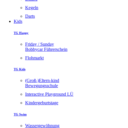
Kegeln
Darts
Kids
TG Happy
Friday / Sunday
Bobbycar Führerschein
Flohmarkt
TG Kids
(Groß-)Eltern-kind
Bewegungsschule
Interactive Playground LÜ
Kindergeburtstage
TG Swim
Wassergewöhnung