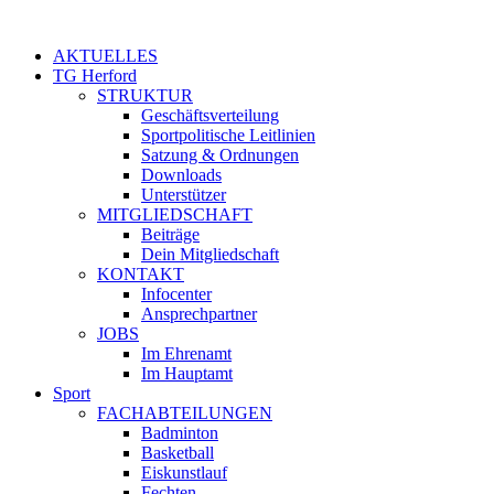
Zum
Inhalt
AKTUELLES
springen
TG Herford
STRUKTUR
Geschäftsverteilung
Sportpolitische Leitlinien
Satzung & Ordnungen
Downloads
Unterstützer
MITGLIEDSCHAFT
Beiträge
Dein Mitgliedschaft
KONTAKT
Infocenter
Ansprechpartner
JOBS
Im Ehrenamt
Im Hauptamt
Sport
FACHABTEILUNGEN
Badminton
Basketball
Eiskunstlauf
Fechten