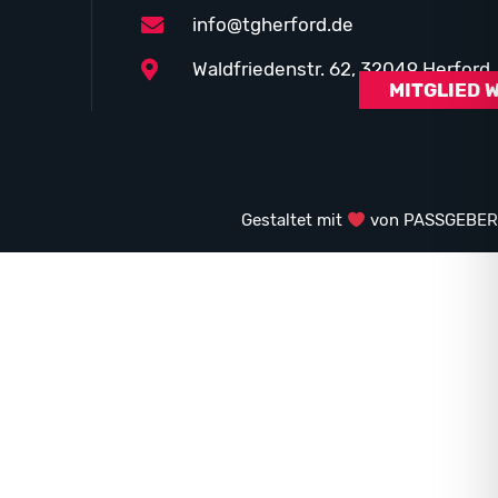
info@tgherford.de
Waldfriedenstr. 62, 32049 Herford
MITGLIED 
Gestaltet mit
von PASSGEBER