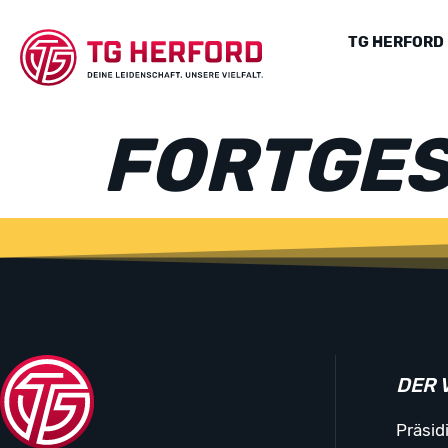
TG HERFORD
FORTGES
DER 
Präsid