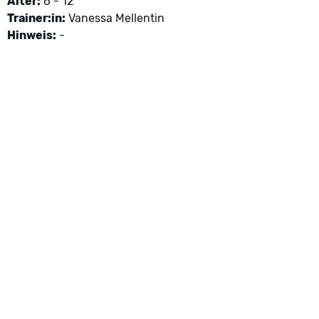
Alter:
6 - 12
Trainer:in:
Vanessa Mellentin
Hinweis:
-