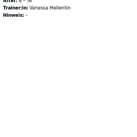
Alter:
8 - 18
Trainer:in:
Vanessa Mellentin
Hinweis:
-