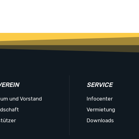
VEREIN
SERVICE
ium und Vorstand
Infocenter
edschaft
Vermietung
tützer
Downloads