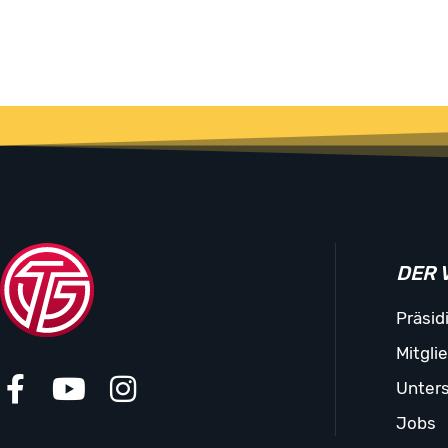
DER 
Präsid
Mitgli
Unters
Jobs