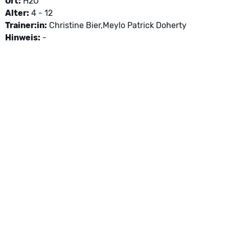
Ort:
H2O
Alter:
4 - 12
Trainer:in:
Christine Bier,Meylo Patrick Doherty
Hinweis:
-