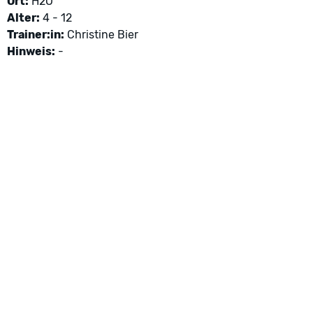
Ort:
H2O
Alter:
4 - 12
Trainer:in:
Christine Bier
Hinweis:
-