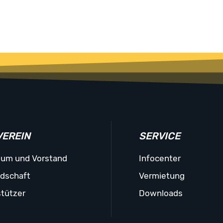
VEREIN
SERVICE
ium und Vorstand
Infocenter
edschaft
Vermietung
tützer
Downloads