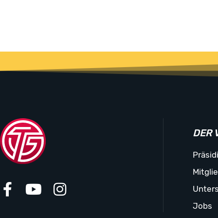
DER 
Präsid
Mitgli
Unters
Jobs