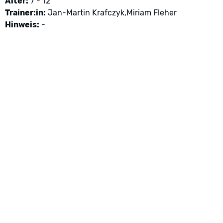
Alter:
7 - 12
Trainer:in:
Jan-Martin Krafczyk,Miriam Fleher
Hinweis:
-