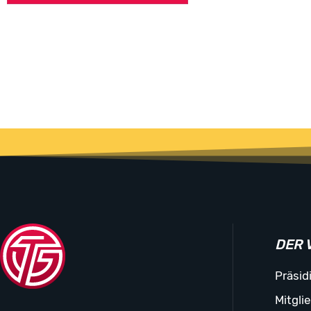
DER 
Präsid
Mitgli