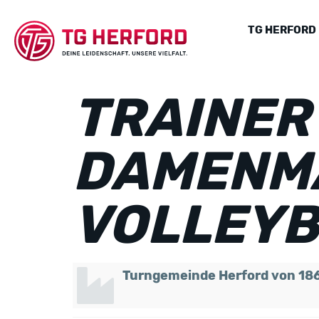
TG HERFORD
TRAINER*
DAMENM
VOLLEYB
Turngemeinde Herford von 186