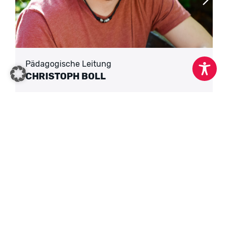
Pädagogische Leitung
CHRISTOPH BOLL
05221 924474
tghops@tgherford.de