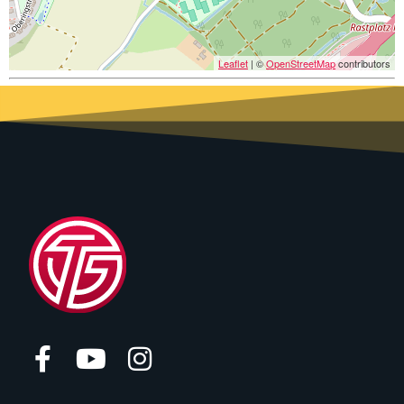
Leaflet
| ©
OpenStreetMap
contributors