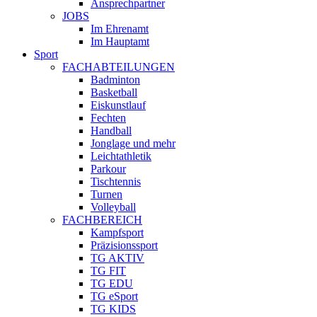
Ansprechpartner
JOBS
Im Ehrenamt
Im Hauptamt
Sport
FACHABTEILUNGEN
Badminton
Basketball
Eiskunstlauf
Fechten
Handball
Jonglage und mehr
Leichtathletik
Parkour
Tischtennis
Turnen
Volleyball
FACHBEREICH
Kampfsport
Präzisionssport
TG AKTIV
TG FIT
TG EDU
TG eSport
TG KIDS