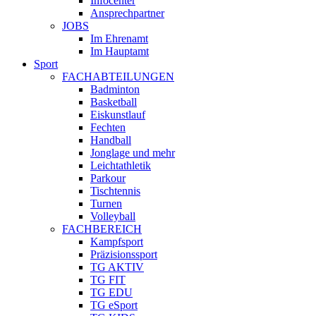
Infocenter
Ansprechpartner
JOBS
Im Ehrenamt
Im Hauptamt
Sport
FACHABTEILUNGEN
Badminton
Basketball
Eiskunstlauf
Fechten
Handball
Jonglage und mehr
Leichtathletik
Parkour
Tischtennis
Turnen
Volleyball
FACHBEREICH
Kampfsport
Präzisionssport
TG AKTIV
TG FIT
TG EDU
TG eSport