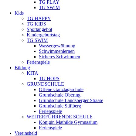
TG PLAY
TG SWIM
Kids
TG HAPPY
TG KIDS
Sportangebot
Kindergeburtstag
TG SWIM
Wassergewöhnung
Schwimmenlernen
Sicheres Schwimmen
Ferienspiele
Bildung
KITA
TG HOPS
GRUNDSCHULE
Offene Ganztagsschule
Grundschule Obering
Grundschule Landsberger Strasse
Grundschule Stiftberg
Ferienspiele
WEITERFÜHRENDE SCHULE
Königin Mathilde Gymnasium
Ferienspiele
Vereinsheld