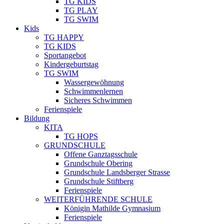
TG KIDS
TG PLAY
TG SWIM
Kids
TG HAPPY
TG KIDS
Sportangebot
Kindergeburtstag
TG SWIM
Wassergewöhnung
Schwimmenlernen
Sicheres Schwimmen
Ferienspiele
Bildung
KITA
TG HOPS
GRUNDSCHULE
Offene Ganztagsschule
Grundschule Obering
Grundschule Landsberger Strasse
Grundschule Stiftberg
Ferienspiele
WEITERFÜHRENDE SCHULE
Königin Mathilde Gymnasium
Ferienspiele