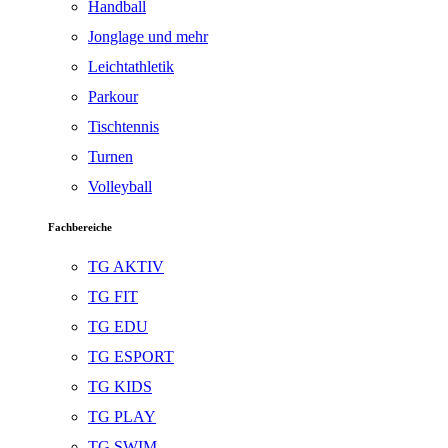
Handball
Jonglage und mehr
Leichtathletik
Parkour
Tischtennis
Turnen
Volleyball
Fachbereiche
TG AKTIV
TG FIT
TG EDU
TG ESPORT
TG KIDS
TG PLAY
TG SWIM