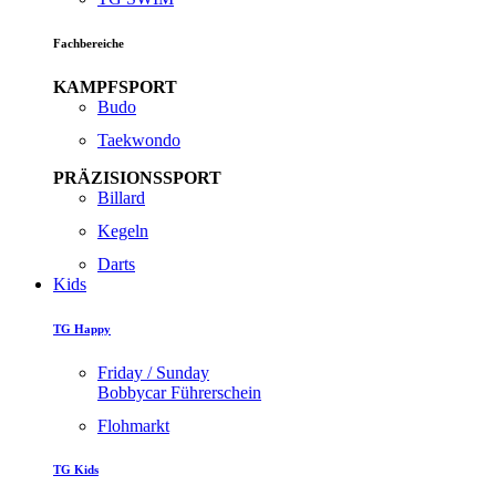
Fachbereiche
KAMPFSPORT
Budo
Taekwondo
PRÄZISIONSSPORT
Billard
Kegeln
Darts
Kids
TG Happy
Friday / Sunday
Bobbycar Führerschein
Flohmarkt
TG Kids