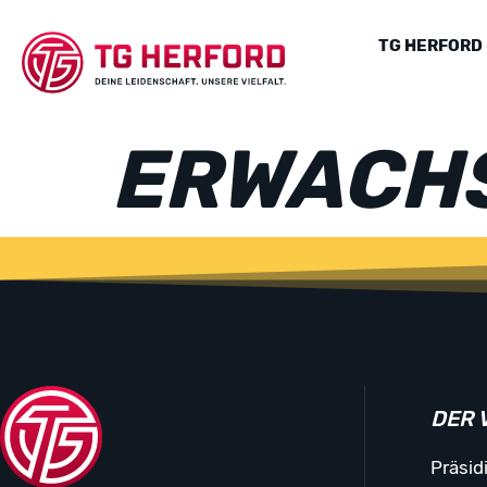
TG HERFORD
ERWACH
DER 
Präsid