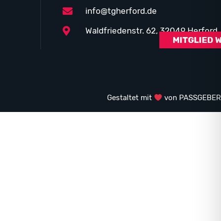
info@tgherford.de
Waldfriedenstr. 62, 32049 Herford
MITGLIED 
Gestaltet mit
von PASSGEBER