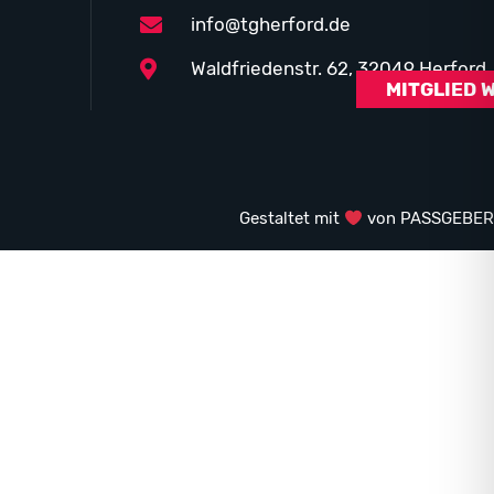
info@tgherford.de
Waldfriedenstr. 62, 32049 Herford
MITGLIED 
Gestaltet mit
von PASSGEBER