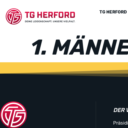
TG HERFORD
1. MÄNN
DER 
Präsid